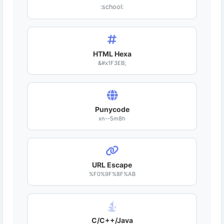
:school:
HTML Hexa
&#x1F3EB;
Punycode
xn--5m8h
URL Escape
%F0%9F%8F%AB
C/C++/Java