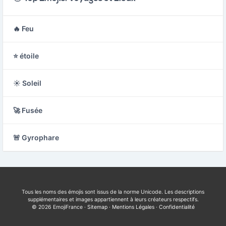
🔥 Feu
⭐ étoile
☀️ Soleil
🚀 Fusée
🚨 Gyrophare
Tous les noms des émojis sont issus de la norme Unicode. Les descriptions
supplémentaires et images appartiennent à leurs créateurs respectifs.
© 2026 EmojiFrance ·
Sitemap
·
Mentions Légales
·
Confidentialité