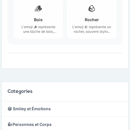
couleur rouge ou brun,
incluant des colonnes et
et des murs blancs.
un toit en pente.
🪵
🪨
Bois
Rocher
L'emoji 🪵 représente
L'emoji 🪨 représente un
une bûche de bois,
rocher, souvent stylisé
généralement illustrée
avec une texture
sous la forme d'un
granuleuse et une
tronçon de tronc d'arbre.
couleur grise ou beige.
Categories
😃 Smiley et Émotions
👍 Personnes et Corps