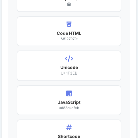
🏫
Code HTML
&#127979;
Unicode
U+1F3EB
JavaScript
ud83cudfeb
Shortcode