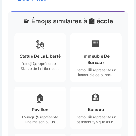
💫 Émojis similaires à 🏫 école
🗽
🏢
Statue De La Liberté
Immeuble De
Bureaux
L'emoji 🗽 représente la
Statue de la Liberté, un
L'emoji 🏢 représente un
monument
immeuble de bureaux
emblématique de New
typique, souvent
York, symbolisant la
associé à des structures
liberté et l'accueil.
urbaines modernes.
🏠
🏦
Pavillon
Banque
L'emoji 🏠 représente
L'emoji 🏦 représente un
une maison ou un
bâtiment typique d'une
pavillon avec un toit en
banque, avec une
pente, généralement de
architecture classique