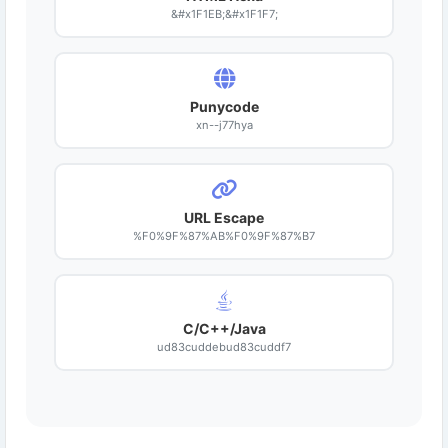
&#x1F1EB;&#x1F1F7;
Punycode
xn--j77hya
URL Escape
%F0%9F%87%AB%F0%9F%87%B7
C/C++/Java
ud83cuddebud83cuddf7