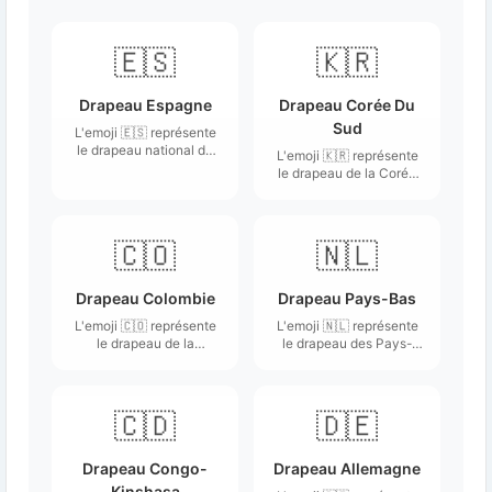
🇪🇸
🇰🇷
Drapeau Espagne
Drapeau Corée Du
Sud
L'emoji 🇪🇸 représente
le drapeau national de
L'emoji 🇰🇷 représente
l'Espagne, caractérisé
le drapeau de la Corée
par trois bandes
du Sud, connu sous le
horizontales : une rouge
nom de "Taegeukgi".
en haut, une jaune au
milieu, et une rouge en
🇨🇴
🇳🇱
bas, avec le blason
espagnol sur la bande
jaune.
Drapeau Colombie
Drapeau Pays-Bas
L'emoji 🇨🇴 représente
L'emoji 🇳🇱 représente
le drapeau de la
le drapeau des Pays-
Colombie, composé de
Bas, qui se compose de
trois bandes
trois bandes
horizontales : une bande
horizontales de couleur
jaune en haut occupant
rouge, blanche et bleue.
🇨🇩
🇩🇪
la moitié supérieure,
suivie d'une bande
bleue et d'une bande
Drapeau Congo-
Drapeau Allemagne
rouge en bas.
Kinshasa