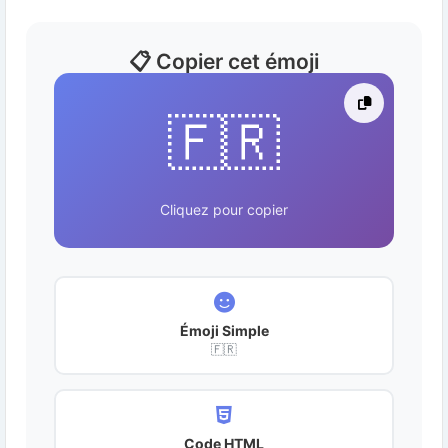
📋 Copier cet émoji
🇫🇷
Cliquez pour copier
Émoji Simple
🇫🇷
Code HTML