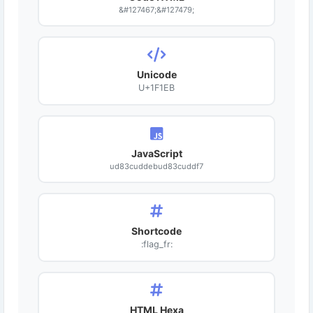
&#127467;&#127479;
Unicode
U+1F1EB
JavaScript
ud83cuddebud83cuddf7
Shortcode
:flag_fr:
HTML Hexa