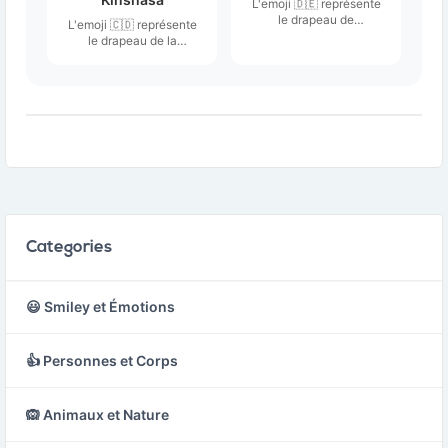
L'emoji 🇩🇪 représente
le drapeau de
L'emoji 🇨🇩 représente
l'Allemagne, composé de
le drapeau de la
trois bandes
République
horizontales de couleur
Démocratique du
noire en haut, rouge au
Congo, également
milieu et or en bas.
connu sous le nom de
Congo-Kinshasa.
Categories
😃 Smiley et Émotions
👍 Personnes et Corps
🙉 Animaux et Nature