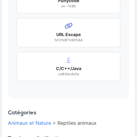
Punycode
xn--1n8h
URL Escape
%F0%9F%90%8A
C/C++/Java
ud83dudc0a
Catégories
Animaux et Nature
> Reptiles animaux