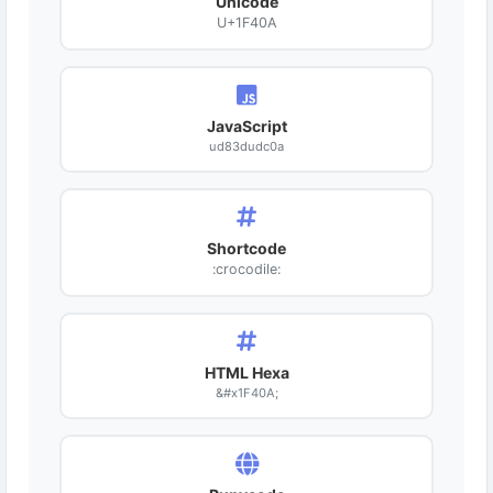
Unicode
U+1F40A
JavaScript
ud83dudc0a
Shortcode
:crocodile:
HTML Hexa
&#x1F40A;