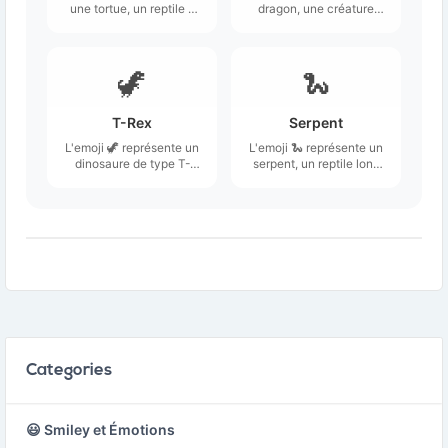
une tortue, un reptile à
dragon, une créature
carapace
mythologique souvent
caractéristique.
décrite comme un grand
reptile avec des écailles,
des ailes, et une longue
🦖
🐍
queue.
T-Rex
Serpent
L'emoji 🦖 représente un
L'emoji 🐍 représente un
dinosaure de type T-
serpent, un reptile long
Rex, caractérisé par sa
et sinueux souvent
grande taille, ses bras
associé à des
courts et sa tête
caractéristiques telles
massive avec des dents
que la ruse et la
pointues.
mystique.
Categories
😃 Smiley et Émotions