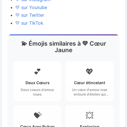
💛 sur Youtube
💛 sur Twitter
💛 sur TikTok
💫 Émojis similaires à 💛 Cœur
Jaune
💕
💖
Deux Cœurs
Cœur étincelant
Deux coeurs d'amour
Un cœur d'amour rose
roses.
entouré d'étoiles qui
donne l'impression qu'il
brille ou qu'il brille.
💝
💥
Cœur Avec Ruban
Explosion