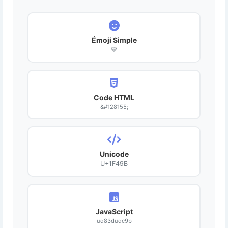
Émoji Simple
💛
Code HTML
&#128155;
Unicode
U+1F49B
JavaScript
ud83dudc9b