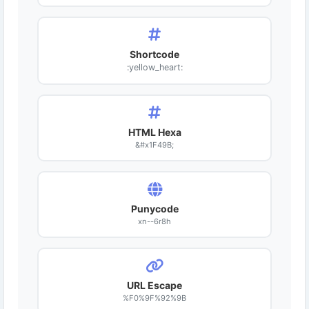
Shortcode
:yellow_heart:
HTML Hexa
&#x1F49B;
Punycode
xn--6r8h
URL Escape
%F0%9F%92%9B