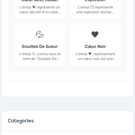
L'emoji 💝 représente un
L'emoji 💥 représente
cœur décoré d'un ruban,
une explosion stylisée,
souvent associé à des
souvent illustrée par des
sentiments d'amour et
éclats et des débris qui
d'affection.
s'échappent d'un point
central, créant une
💦
🖤
impression de puissance
et de dynamisme.
Gouttes De Sueur
Cœur Noir
L'emoji 💦, connu sous le
L'emoji 🖤, représentant
nom de "Gouttes De
un cœur noir, est une
Sueur", représente une
illustration stylisée d'un
ou plusieurs gouttes
cœur rempli de noir.
d'eau, souvent
interprétées comme des
gouttes de sueur.
Categories