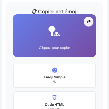
📋 Copier cet émoji
🏸
Cliquez pour copier
Émoji Simple
🏸
Code HTML