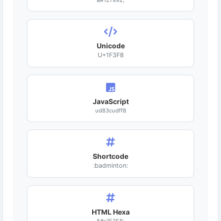
&#127992;
Unicode
U+1F3F8
JavaScript
ud83cudff8
Shortcode
:badminton:
HTML Hexa