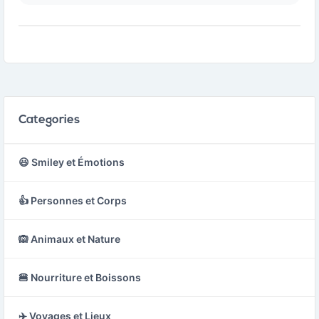
qui délimitent les
populaire.
sections de la balle.
Categories
😃 Smiley et Émotions
👍 Personnes et Corps
🙉 Animaux et Nature
🍔 Nourriture et Boissons
✈️ Voyages et Lieux