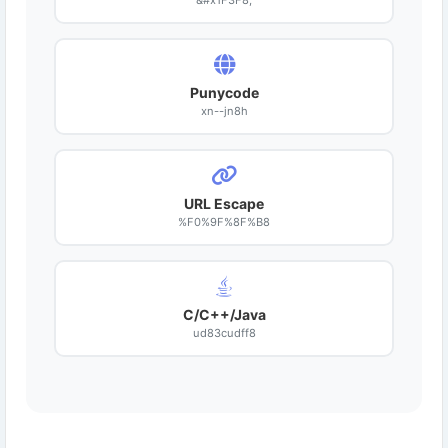
&#x1F3F8;
Punycode
xn--jn8h
URL Escape
%F0%9F%8F%B8
C/C++/Java
ud83cudff8