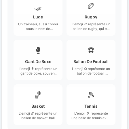
🛷
🏉
Luge
Rugby
Un traîneau, aussi connu
L'emoji 🏉 représente un
sous le nom de
ballon de rugby, qui est
toboggan ou de luge.
généralement ovale et
légèrement aplati aux
extrémités.
🥊
⚽
Gant De Boxe
Ballon De Football
L'emoji 🥊 représente un
L'emoji ⚽ représente un
gant de boxe, souvent
ballon de football,
associé aux sports de
typiquement noir et
combat et à la boxe en
blanc, avec un motif
général.
hexagonal et pentagonal
qui évoque le design
🏀
🎾
classique des ballons
utilisés dans ce sport.
Basket
Tennis
L'emoji 🏀 représente un
L'emoji 🎾 représente
ballon de basket-ball
une balle de tennis avec
orange avec des lignes
un fond vert,
noires caractéristiques
symbolisant ce sport