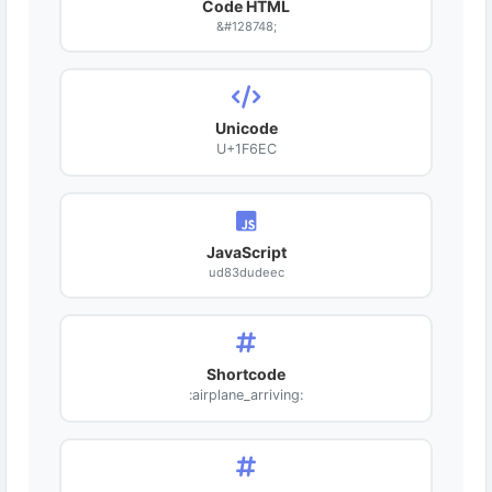
Code HTML
&#128748;
Unicode
U+1F6EC
JavaScript
ud83dudeec
Shortcode
:airplane_arriving: