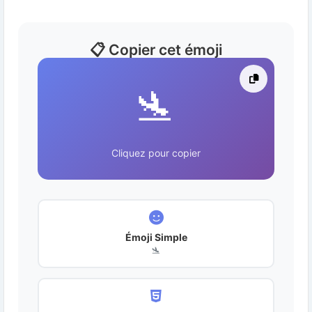
📋 Copier cet émoji
🛬
Cliquez pour copier
Émoji Simple
🛬