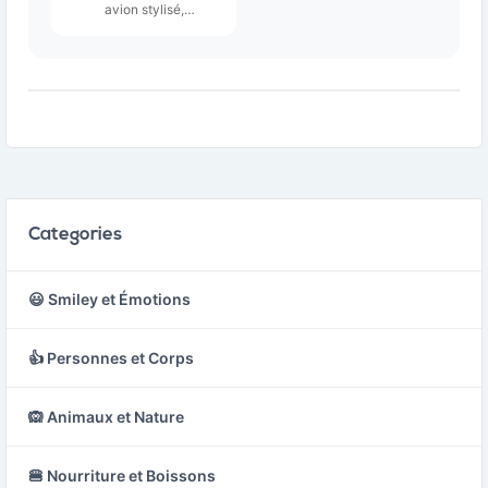
avion stylisé,
généralement vu de
profil, avec des ailes
bien définies et un
fuselage allongé.
Categories
😃 Smiley et Émotions
👍 Personnes et Corps
🙉 Animaux et Nature
🍔 Nourriture et Boissons