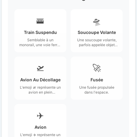
🚟
🛸
Train Suspendu
Soucoupe Volante
Semblable à un
Une soucoupe volante,
monorail, une voie ferrée
parfois appelée objet
suspendue est
volant non identifié
surélevée, mais le
(OVNI).
véhicule est suspendu
sous la voie ferrée.
🛫
🚀
Avion Au Décollage
Fusée
L'emoji 🛫 représente un
Une fusée propulsée
avion en plein
dans l'espace.
décollage, vu de profil,
avec les ailes déployées
et la queue en hauteur.
✈️
Avion
L'emoji ✈️ représente un