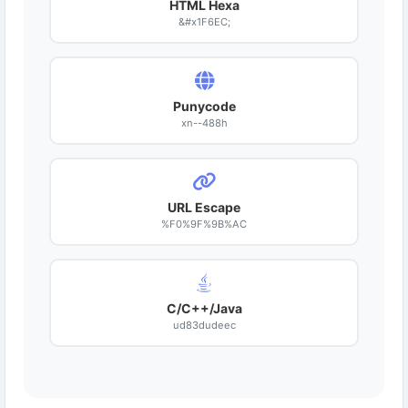
HTML Hexa
&#x1F6EC;
Punycode
xn--488h
URL Escape
%F0%9F%9B%AC
C/C++/Java
ud83dudeec