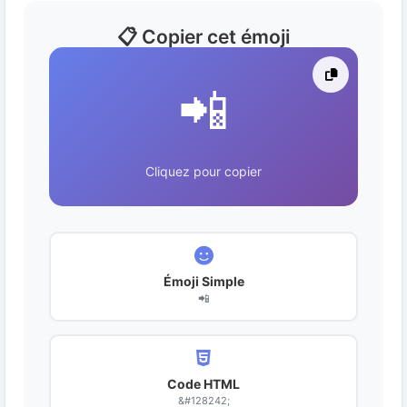
📋 Copier cet émoji
📲
Cliquez pour copier
Émoji Simple
📲
Code HTML
&#128242;