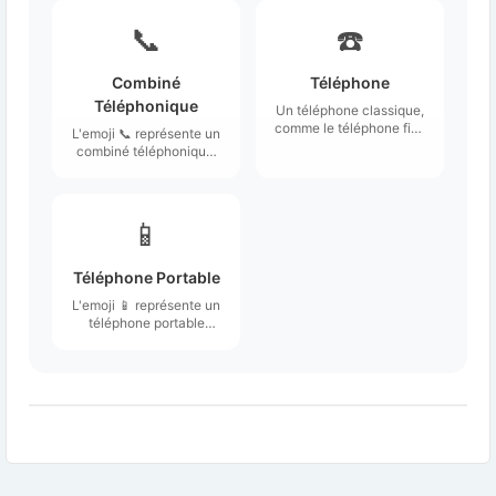
📞
☎️
Combiné
Téléphone
Téléphonique
Un téléphone classique,
comme le téléphone fixe
L'emoji 📞 représente un
à domicile.
combiné téléphonique,
souvent associé à des
conversations
téléphoniques
traditionnelles.
📱
Téléphone Portable
L'emoji 📱 représente un
téléphone portable
stylisé, souvent vu de
face avec un écran
visible.