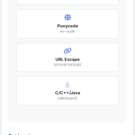
Punycode
xn--ou8h
URL Escape
%F0%9F%93%B2
C/C++/Java
ud83dudcf2