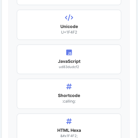
Unicode
U+1F4F2
JavaScript
ud83dudcf2
Shortcode
:calling:
HTML Hexa
&#x1F4F2;